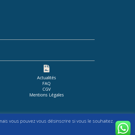

Actualités
FAQ
CGV
Mentions Légales
ais vous pouvez vous désinscrire si vous le souhaitez.
N Studio