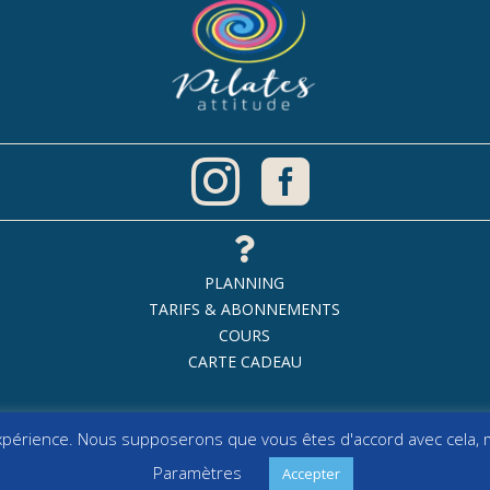



PLANNING
TARIFS & ABONNEMENTS
COURS
CARTE CADEAU
expérience. Nous supposerons que vous êtes d'accord avec cela, m
Paramètres
Accepter
t © 2017-2026 Pilates Attitude |All Rights Reserved | powered by
AK