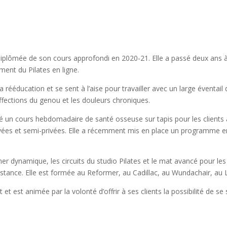
plômée de son cours approfondi en 2020-21. Elle a passé deux ans à
ent du Pilates en ligne.
 rééducation et se sent à l’aise pour travailler avec un large éventail 
ffections du genou et les douleurs chroniques.
é un cours hebdomadaire de santé osseuse sur tapis pour les clients 
ivées et semi-privées. Elle a récemment mis en place un programme en
mer dynamique, les circuits du studio Pilates et le mat avancé pour les
sistance. Elle est formée au Reformer, au Cadillac, au Wundachair, au 
st animée par la volonté d’offrir à ses clients la possibilité de se se