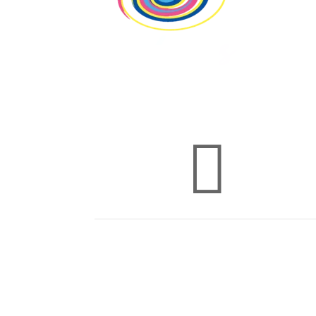

11 rue des Moulières – 06110 Le Cannet
(centre d’affaire Unika)
+33 6 11 14 63 98