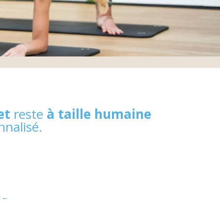
et
reste
à taille humaine
nalisé.
←