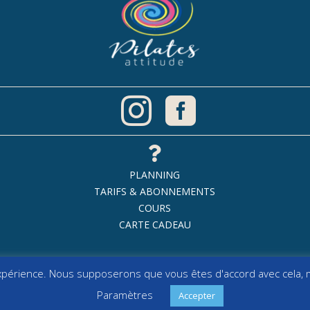



PLANNING
TARIFS & ABONNEMENTS
COURS
CARTE CADEAU
expérience. Nous supposerons que vous êtes d'accord avec cela, m
Paramètres
Accepter
t © 2017-2026 Pilates Attitude |All Rights Reserved | powered by
AK