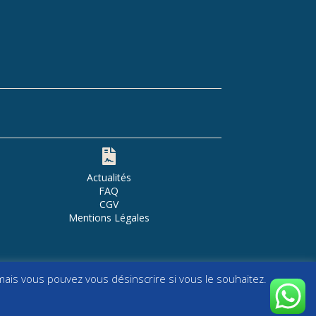

Actualités
FAQ
CGV
Mentions Légales
ais vous pouvez vous désinscrire si vous le souhaitez.
N Studio