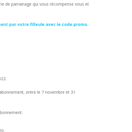
ystème de parrainage qui vous récompense vous et
nt par votre filleule avec le code promo.
022.
n abonnement, entre le 7 novembre et 31
 abonnement.
io.