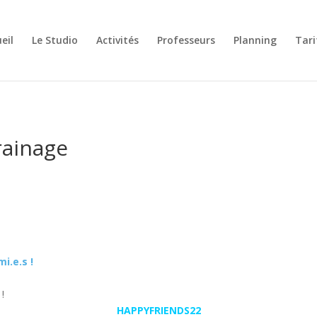
eil
Le Studio
Activités
Professeurs
Planning
Tari
rainage
i.e.s !
!
HAPPYFRIENDS22