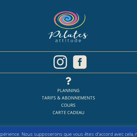



PLANNING
TARIFS & ABONNEMENTS
COURS
CARTE CADEAU
expérience. Nous supposerons que vous êtes d'accord avec cela, m