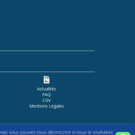

Actualités
FAQ
CGV
Mentions Légales
ais vous pouvez vous désinscrire si vous le souhaitez.